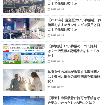
コミで徹底比較！≫
2018.06.21
東京都
【2019年】足立区のいい葬儀社・葬
儀屋おすすめランキング≪費用と口
コミで徹底比較！≫
2018.06.21
いい葬儀
【体験談】いい葬儀の口コミ評判
は？一括見積&資料請求をやってみ
た！
2018.06.19
散骨
単身女性の25%が希望する海洋葬と
は？費用と散骨の法律問題を徹底解
説！
2018.06.17
散骨
【最新】海洋散骨に許可や手続きが
必要ないたった1つの理由とは？