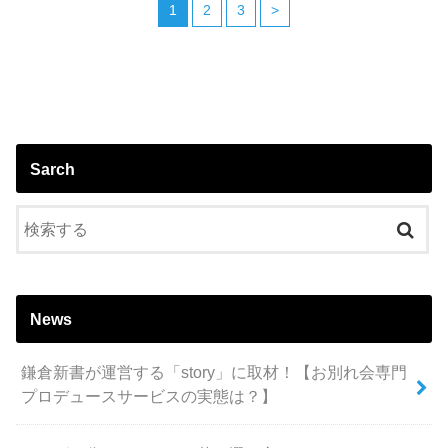
1
2
3
>
Sarch
News
鎌倉新書が運営する「story」に取材！【お別れ会専門
プロデュースサービスの実態は？】