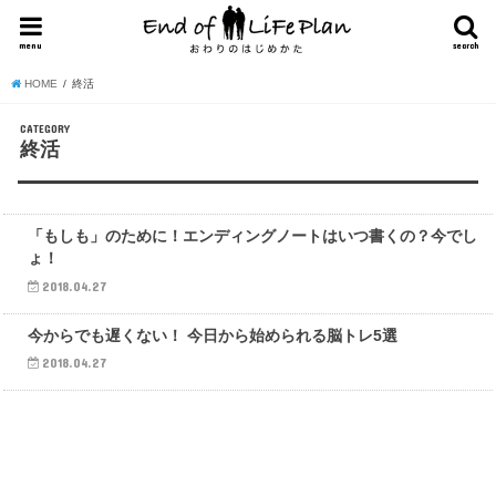
menu
search
HOME
終活
CATEGORY
終活
終活
「もしも」のために！エンディングノートはいつ書くの？今でし
ょ！
2018.04.27
終活
今からでも遅くない！ 今日から始められる脳トレ5選
2018.04.27