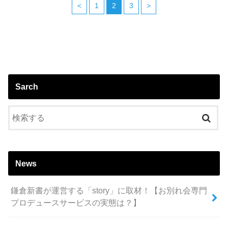
<
1
2
3
>
Sarch
News
鎌倉新書が運営する「story」に取材！【お別れ会専門
プロデュースサービスの実態は？】