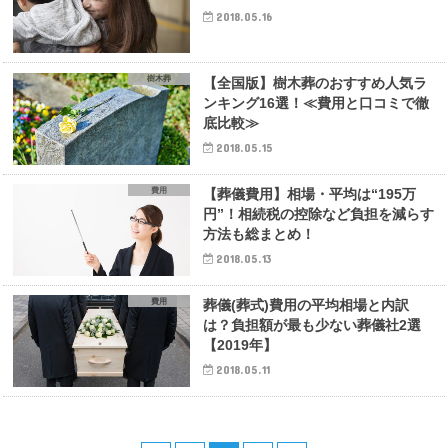
2018.05.16
樹木葬
【全国版】樹木葬のおすすめ人気ラ
ンキング16選！≪費用と口コミで徹
底比較≫
2018.05.15
費用
【葬儀費用】相場・平均は“195万
円”！相続税の控除など負担を減らす
方法も総まとめ！
2018.05.13
費用
葬儀(葬式)費用の平均相場と内訳
は？負担額が最も少ない葬儀社2選
【2019年】
2018.05.11