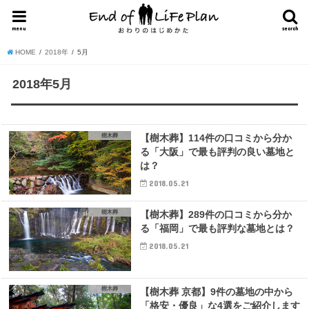
menu
search
HOME
2018年
5月
2018年5月
樹木葬
【樹木葬】114件の口コミから分か
る「大阪」で最も評判の良い墓地と
は？
2018.05.21
樹木葬
【樹木葬】289件の口コミから分か
る「福岡」で最も評判な墓地とは？
2018.05.21
樹木葬
【樹木葬 京都】9件の墓地の中から
「格安・優良」な4選をご紹介します