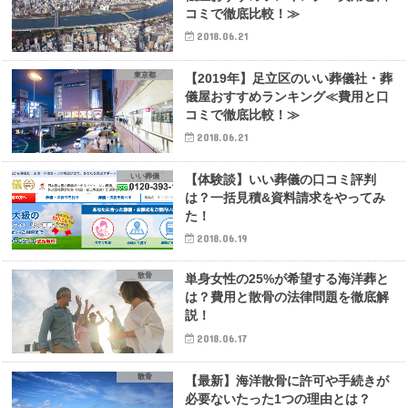
コミで徹底比較！≫
2018.06.21
東京都
【2019年】足立区のいい葬儀社・葬
儀屋おすすめランキング≪費用と口
コミで徹底比較！≫
2018.06.21
いい葬儀
【体験談】いい葬儀の口コミ評判
は？一括見積&資料請求をやってみ
た！
2018.06.19
散骨
単身女性の25%が希望する海洋葬と
は？費用と散骨の法律問題を徹底解
説！
2018.06.17
散骨
【最新】海洋散骨に許可や手続きが
必要ないたった1つの理由とは？