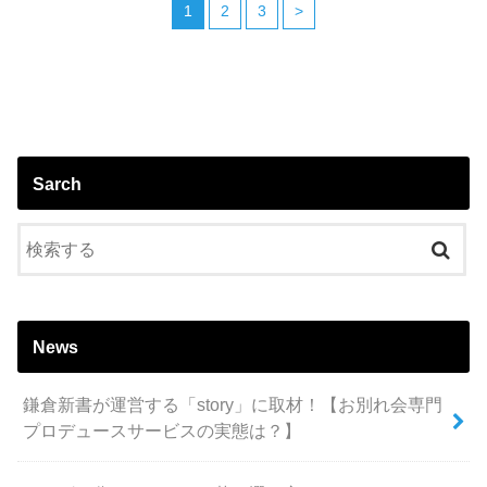
1
2
3
>
Sarch
News
鎌倉新書が運営する「story」に取材！【お別れ会専門
プロデュースサービスの実態は？】