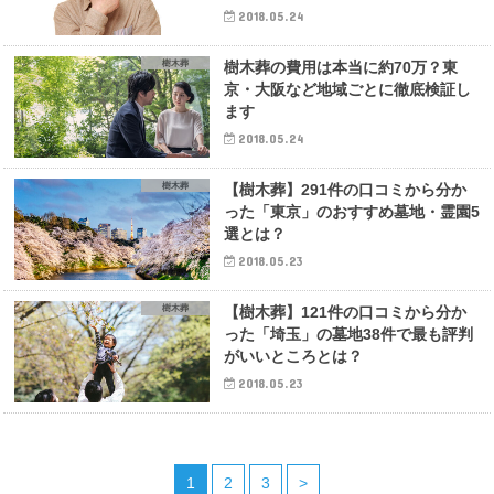
2018.05.24
樹木葬
樹木葬の費用は本当に約70万？東
京・大阪など地域ごとに徹底検証し
ます
2018.05.24
樹木葬
【樹木葬】291件の口コミから分か
った「東京」のおすすめ墓地・霊園5
選とは？
2018.05.23
樹木葬
【樹木葬】121件の口コミから分か
った「埼玉」の墓地38件で最も評判
がいいところとは？
2018.05.23
1
2
3
>