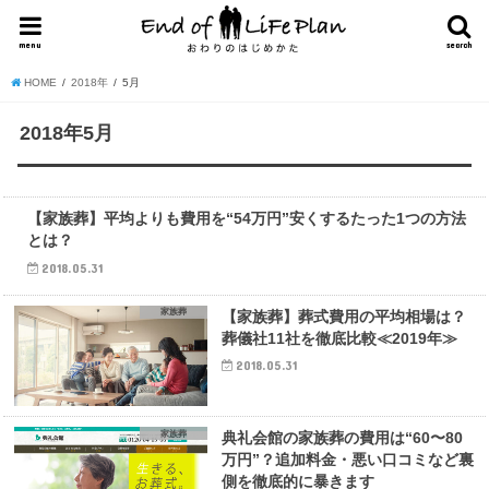
menu
search
HOME
2018年
5月
2018年5月
家族葬
【家族葬】平均よりも費用を“54万円”安くするたった1つの方法
とは？
2018.05.31
家族葬
【家族葬】葬式費用の平均相場は？
葬儀社11社を徹底比較≪2019年≫
2018.05.31
家族葬
典礼会館の家族葬の費用は“60〜80
万円”？追加料金・悪い口コミなど裏
側を徹底的に暴きます