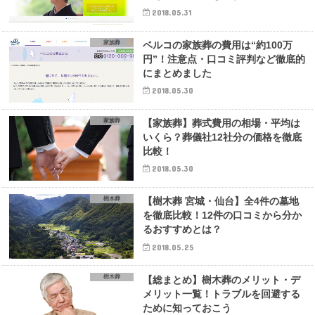
2018.05.31
家族葬
ベルコの家族葬の費用は“約100万
円”！注意点・口コミ評判など徹底的
にまとめました
2018.05.30
家族葬
【家族葬】葬式費用の相場・平均は
いくら？葬儀社12社分の価格を徹底
比較！
2018.05.30
樹木葬
【樹木葬 宮城・仙台】全4件の墓地
を徹底比較！12件の口コミから分か
るおすすめとは？
2018.05.25
樹木葬
【総まとめ】樹木葬のメリット・デ
メリット一覧！トラブルを回避する
ために知っておこう