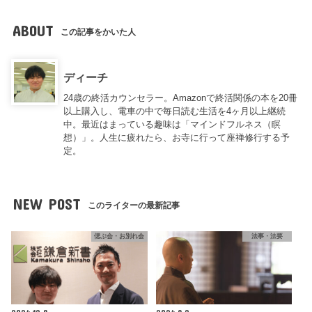
ABOUT
この記事をかいた人
ディーチ
24歳の終活カウンセラー。Amazonで終活関係の本を20冊
以上購入し、電車の中で毎日読む生活を4ヶ月以上継続
中。最近はまっている趣味は「マインドフルネス（瞑
想）」。人生に疲れたら、お寺に行って座禅修行する予
定。
NEW POST
このライターの最新記事
偲ぶ会・お別れ会
法事・法要
2024.12.8
2024.9.2