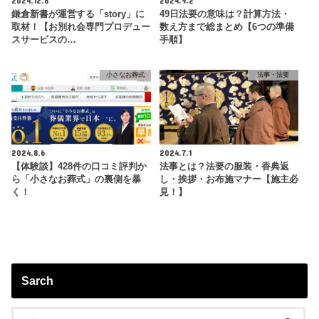
鎌倉新書が運営する「story」に
49日法要の意味は？計算方法・
取材！【お別れ会専門プロデュー
数え方まで総まとめ【6つの準備
スサービスの…
手順】
小さなお葬式
法事・法要
2024.8.6
2024.7.1
【体験談】428件の口コミ評判か
法事とは？法要の服装・香典返
ら「小さなお葬式」の裏側を暴
し・挨拶・お布施マナー【施主必
く！
見！】
Sarch