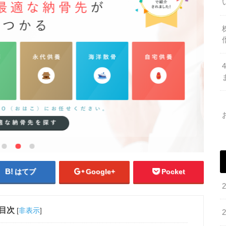
はてブ
Google+
Pocket
目次
[
非表示
]