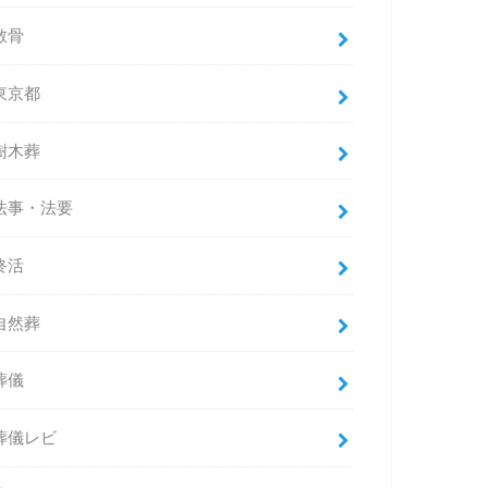
散骨
東京都
樹木葬
法事・法要
終活
自然葬
葬儀
葬儀レビ