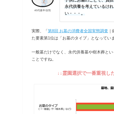
子供にお墓のことで、負担
永代供養を考えているけれ
40代後半/女性
い・・・。
実際、「
第8回 お墓の消費者全国実態調査
｜
た要素第1位は「お墓のタイプ」となってい
一般墓だけでなく、永代供養墓や樹木葬とい
ことですね。
↓↓霊園選
択で一番重視し