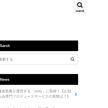
search
Sarch
News
鎌倉新書が運営する「story」に取材！【お別
れ会専門プロデュースサービスの実態は？】