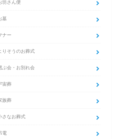
お坊さん便
お墓
マナー
よりそうのお葬式
偲ぶ会・お別れ会
宇宙葬
家族葬
小さなお葬式
弔電