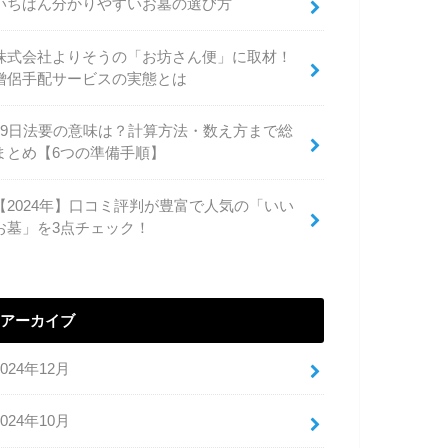
いちばん分かりやすいお墓の選び方
株式会社よりそうの「お坊さん便」に取材！
僧侶手配サービスの実態とは
49日法要の意味は？計算方法・数え方まで総
まとめ【6つの準備手順】
【2024年】口コミ評判が豊富で人気の「いい
お墓」を3点チェック！
アーカイブ
2024年12月
2024年10月