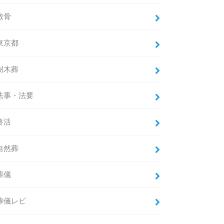
散骨
東京都
樹木葬
法事・法要
終活
自然葬
葬儀
葬儀レビ