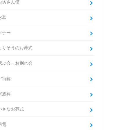
お坊さん便
お墓
マナー
よりそうのお葬式
偲ぶ会・お別れ会
宇宙葬
家族葬
小さなお葬式
弔電