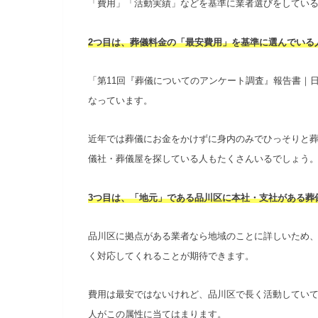
「費用」「活動実績」などを基準に業者選びをしてい
2つ目は、葬儀料金の「最安費用」を基準に選んでいる
「第11回『葬儀についてのアンケート調査』報告書｜日本
なっています。
近年では葬儀にお金をかけずに身内のみでひっそりと葬
儀社・葬儀屋を探している人もたくさんいるでしょう
3つ目は、「地元」である品川区に本社・支社がある葬
品川区に拠点がある業者なら地域のことに詳しいため
く対応してくれることが期待できます。
費用は最安ではないけれど、品川区で長く活動してい
人がこの属性に当てはまります。