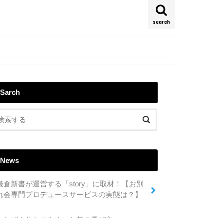
search
Sarch
News
鎌倉新書が運営する「story」に取材！【お別
れ会専門プロデュースサービスの実態は？】