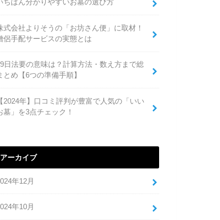
いちばん分かりやすいお墓の選び方
株式会社よりそうの「お坊さん便」に取材！
僧侶手配サービスの実態とは
49日法要の意味は？計算方法・数え方まで総
まとめ【6つの準備手順】
【2024年】口コミ評判が豊富で人気の「いい
お墓」を3点チェック！
アーカイブ
2024年12月
2024年10月