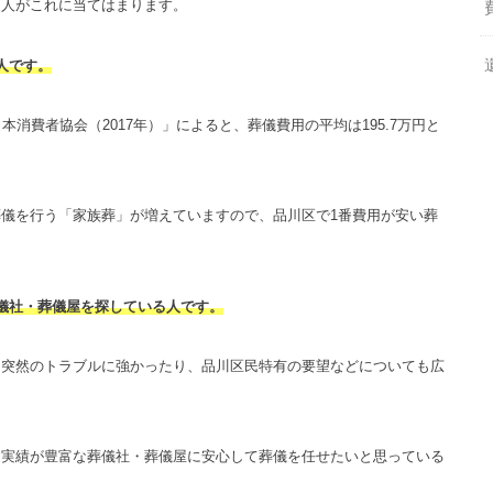
る人がこれに当てはまります。
人です。
消費者協会（2017年）」によると、葬儀費用の平均は195.7万円と
儀を行う「家族葬」が増えていますので、品川区で1番費用が安い葬
。
儀社・葬儀屋を探している人です。
、突然のトラブルに強かったり、品川区民特有の要望などについても広
て実績が豊富な葬儀社・葬儀屋に安心して葬儀を任せたいと思っている