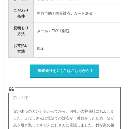
こだわり
生前予約 / 散骨対応 / カード決済
条件
見積もり
メール / FAX / 郵送
方法
お支払い
現金
方法
“株式会社えにし” はこちらから！
口コミ①
父が末期のガンと分かってから、何社かの葬儀社にTELしま
した。えにしさんは電話での対応が一番良かったため、父が
息を引き取ってすぐえにしさんに電話しました。我が家の担