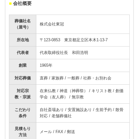
■
会社概要
葬儀社名
株式会社東冠
（屋号）
所在地
〒123-0853 東京都足立区本木1-13-7
代表者
代表取締役社長 和田浩明
創業
1965年
対応葬儀
直葬 / 家族葬 / 一般葬 / 社葬・お別れ会
対応宗
在来仏教 / 神道（神葬祭） / キリスト教 / 創価
教・宗派
学会（友人葬） / 無宗教
こだわり
自社斎場あり / 安置施設あり / 生前予約 / 散骨
条件
対応 / 老舗葬儀社
見積もり
メール / FAX / 郵送
方法