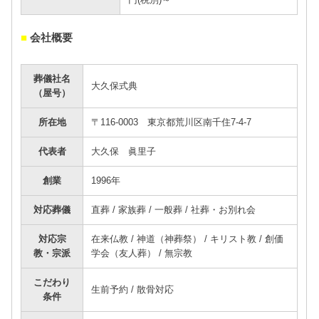
■
会社概要
葬儀社名
大久保式典
（屋号）
所在地
〒116-0003 東京都荒川区南千住7-4-7
代表者
大久保 眞里子
創業
1996年
対応葬儀
直葬 / 家族葬 / 一般葬 / 社葬・お別れ会
対応宗
在来仏教 / 神道（神葬祭） / キリスト教 / 創価
教・宗派
学会（友人葬） / 無宗教
こだわり
生前予約 / 散骨対応
条件