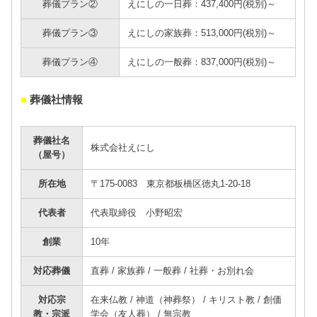
葬儀プラン②
えにしの一日葬：437,400円(税別)～
葬儀プラン③
えにしの家族葬：513,000円(税別)～
葬儀プラン④
えにしの一般葬：837,000円(税別)～
■
葬儀社情報
葬儀社名
株式会社えにし
（屋号）
所在地
〒175-0083 東京都板橋区徳丸1-20-18
代表者
代表取締役 小野昭宏
創業
10年
対応葬儀
直葬 / 家族葬 / 一般葬 / 社葬・お別れ会
対応宗
在来仏教 / 神道（神葬祭） / キリスト教 / 創価
教・宗派
学会（友人葬） / 無宗教