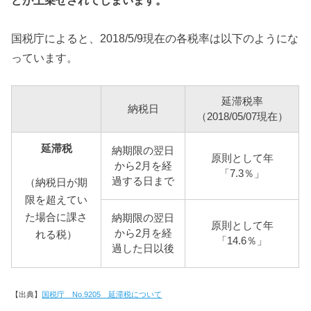
どが上乗せされてしまいます。
国税庁によると、2018/5/9現在の各税率は以下のようにな
っています。
延滞税率
納税日
（2018/05/07現在）
延滞税
納期限の翌日
原則として年
から2月を経
「7.3％」
過する日まで
（納税日が期
限を超えてい
た場合に課さ
納期限の翌日
原則として年
から2月を経
れる税）
「14.6％」
過した日以後
【出典】
国税庁 No.9205 延滞税について