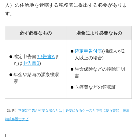
人）の住所地を管轄する税務署に提出する必要がありま
す。
必ず必要なもの
場合により必要なもの
確定申告付表
(相続人が2
確定申告書(
申告書A
ま
人以上の場合)
たは
申告書B
)
生命保険などの控除証明
年金や給与の源泉徴収
書
票
医療費などの領収証
【出典】
準確定申告が不要な場合とは｜必要になるケースと申告に使う書類｜厳選
相続弁護士ナビ