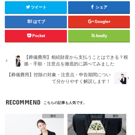
ツイート
シェア
はてブ
Google+
Pocket
feedly
【葬儀費用】相続財産から支払うことはできる？根
拠・手順・注意点を徹底的に調べてみました
【葬儀費用】控除の対象・注意点・申告期間につい
て分かりやすく解説します！
RECOMMEND
こちらの記事も人気です。
費用
費用