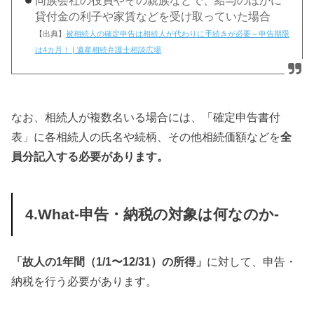
同族会社の役員やその親族などで、給与のほかに
貸付金の利子や家賃などを受け取っていた場合
【出典】
被相続人の確定申告は相続人が代わりに手続きが必要～申告期限
は4カ月！ | 遺産相続弁護士相談広場
なお、相続人が複数名いる場合には、「確定申告書付
表」に各相続人の氏名や続柄、その他相続価額などを
全
員分記入する必要があります。
4.What-申告・納税の対象は何なのか-
「故人の1年間（1/1〜12/31）の所得」
に対して、申告・
納税を行う必要があります。