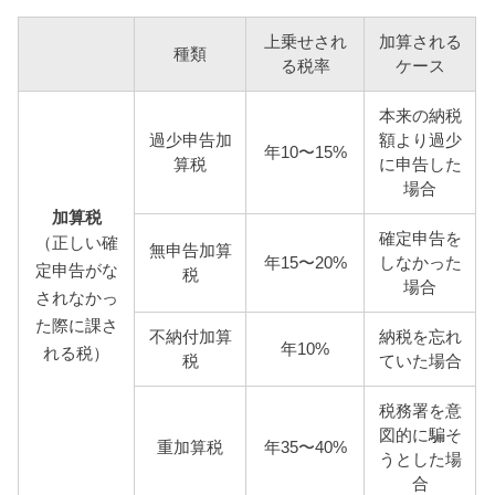
上乗せされ
加算される
種類
る税率
ケース
本来の納税
過少申告加
額より過少
年10〜15%
算税
に申告した
場合
加算税
確定申告を
（正しい確
無申告加算
年15〜20%
しなかった
定申告がな
税
場合
されなかっ
た際に課さ
不納付加算
納税を忘れ
年10%
れる税）
税
ていた場合
税務署を意
図的に騙そ
重加算税
年35〜40%
うとした場
合