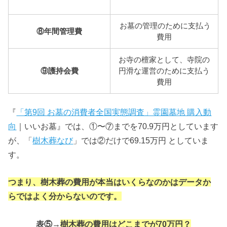
お墓の管理のために支払う
⑧年間管理費
費用
お寺の檀家として、寺院の
⑨護持会費
円滑な運営のために支払う
費用
『
「第9回 お墓の消費者全国実態調査」霊園墓地 購入動
向
｜いいお墓』では、①〜⑦までを70.9万円としています
が、「
樹木葬なび
」では②だけで69.15万円 としていま
す。
つまり、樹木葬の費用が本当はいくらなのかはデータか
らではよく分からないのです。
表⑤→
樹木葬の費用はどこまでが70万円？