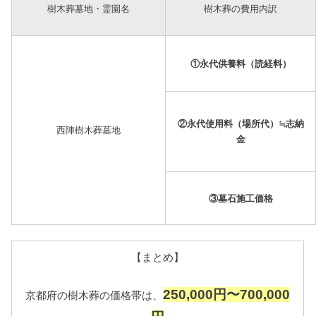
樹木葬墓地・霊園名
樹木葬の費用内訳
①永代供養料（読経料）
②永代使用料（場所代）≒志納
西陣樹木葬墓地
金
③墓石施工価格
【まとめ】
250,000円〜700,000
京都府の樹木葬の価格帯は、