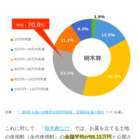
出典：『
「第9回 お墓の消費者全国実態調査」霊園墓地 購入動向
｜いいお墓』
これに対して、「
樹木葬なび
」では、お墓を立てる土地
の使用料（永代使用料）の
全国平均が69.15万円
と公開さ