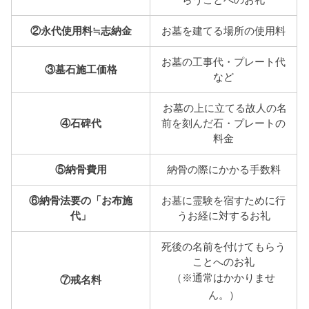
②永代使用料≒志納金
お墓を建てる場所の使用料
お墓の工事代・プレート代
③墓石施工価格
など
お墓の上に立てる故人の名
④石碑代
前を刻んだ石・プレートの
料金
⑤納骨費用
納骨の際にかかる手数料
⑥納骨法要の「お布施
お墓に霊験を宿すために行
代」
うお経に対するお礼
死後の名前を付けてもらう
ことへのお礼
（※通常はかかりませ
⑦戒名料
ん。）