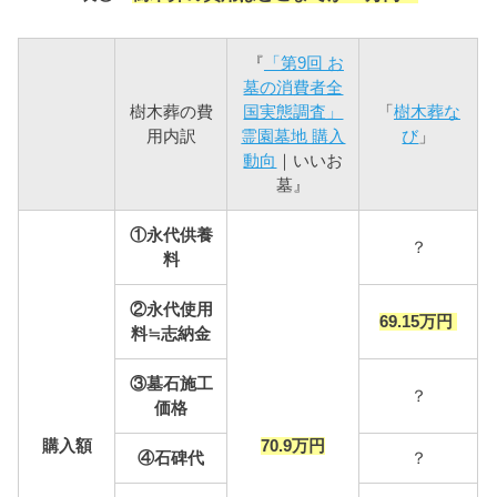
『
「第9回 お
墓の消費者全
樹木葬の費
国実態調査」
「
樹木葬な
用内訳
霊園墓地 購入
び
」
動向
｜いいお
墓』
①永代供養
？
料
②永代使用
69.15万円
料≒志納金
③墓石施工
？
価格
購入額
70.9万円
④石碑代
？