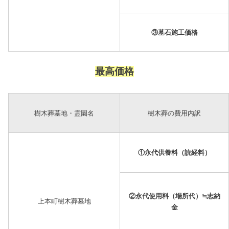
③墓石施工価格
最高価格
樹木葬墓地・霊園名
樹木葬の費用内訳
①永代供養料（読経料）
②永代使用料（場所代）≒志納
上本町樹木葬墓地
金