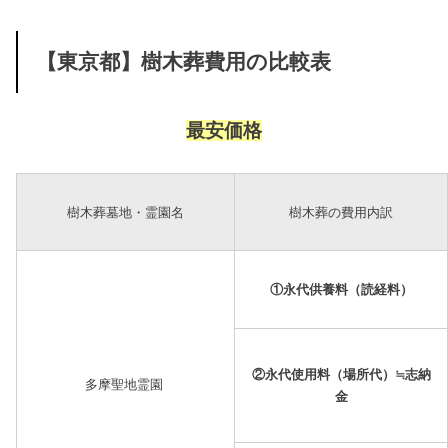
【東京都】樹木葬費用の比較表
最安価格
樹木葬墓地・霊園名
樹木葬の費用内訳
①永代供養料（読経料）
②永代使用料（場所代）≒志納
多摩聖地霊園
金