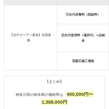
①永代供養料（読経料）
【谷中ガーデン墓地】花壇墓
②永代使用料（場所代）≒志納
園
金
③墓石施工価格
【まとめ】
400,000円〜
神奈川県の樹木葬の価格帯は、
1,388,000円