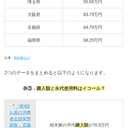
埼玉県
55.04万円
大阪府
83.79万円
京都府
84.79万円
福岡県
68.29万円
出典：
樹木葬なび
2つのデータをまとめると以下のようになります。
表③→
購入額と永代使用料はイコール？
『
「第9回
お墓の消費
者全国実態
調査」霊園
樹木葬の平均
購入額
が70.9万円