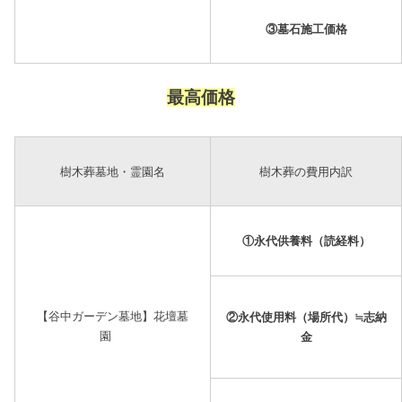
③墓石施工価格
最高価格
樹木葬墓地・霊園名
樹木葬の費用内訳
①永代供養料（読経料）
【谷中ガーデン墓地】花壇墓
②永代使用料（場所代）≒志納
園
金