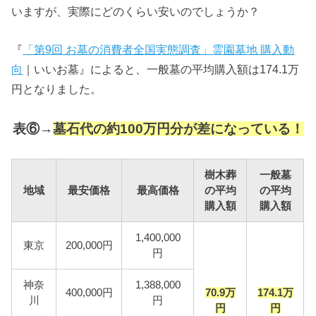
いますが、実際にどのくらい安いのでしょうか？
『
「第9回 お墓の消費者全国実態調査」霊園墓地 購入動
向
｜いいお墓』によると、一般墓の平均購入額は174.1万
円となりました。
表⑥
→
墓石代の約100万円分が差になっている！
樹木葬
一般墓
地域
最安価格
最高価格
の平均
の平均
購入額
購入額
1,400,000
東京
200,000円
円
神奈
1,388,000
400,000円
70.9万
174.1万
川
円
円
円