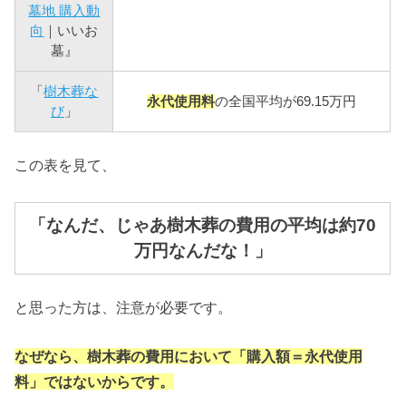
墓地 購入動
向
｜いいお
墓』
「
樹木葬な
永代使用料
の全国平均が69.15万円
び
」
この表を見て、
「なんだ、じゃあ樹木葬の費用の平均は約70
万円なんだな！」
と思った方は、注意が必要です。
なぜなら、樹木葬の費用において「購入額＝永代使用
料」ではないからです。