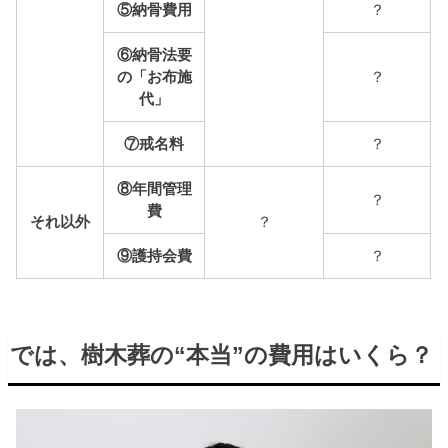
⑤納骨費用
？
⑥納骨法要
の「お布施
？
代」
⑦戒名料
？
⑧年間管理
？
費
それ以外
？
⑨護持会費
？
では、樹木葬の“本当”の費用はいくら？