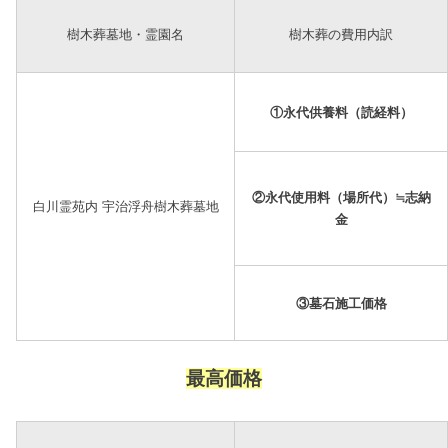
樹木葬墓地・霊園名
樹木葬の費用内訳
①永代供養料（読経料）
②永代使用料（場所代）≒志納
白川霊苑内 宇治浮舟樹木葬墓地
金
③墓石施工価格
最高価格