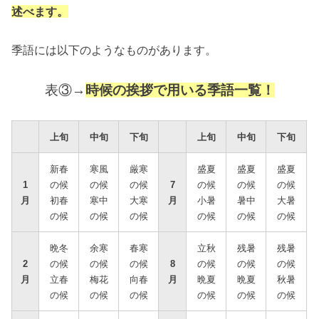
述べます。
季語には以下のようなものがあります。
表③→
時候の挨拶で用いる季語一覧！
上旬
中旬
下旬
上旬
中旬
下旬
新春
寒風
厳寒
盛夏
盛夏
盛夏
1
の候
の候
の候
7
の候
の候
の候
月
初春
寒中
大寒
月
小暑
暑中
大暑
の候
の候
の候
の候
の候
の候
晩冬
余寒
春寒
立秋
残暑
残暑
2
の候
の候
の候
8
の候
の候
の候
月
立春
梅花
向春
月
晩夏
晩夏
秋暑
の候
の候
の候
の候
の候
の候