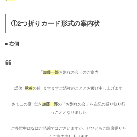
①2つ折りカード形式の案内状
■ 右側
「
加藤一郎
お別れの会」のご案内
謹啓
秋冷
の候 ますますご清祥のこととお慶び申し上げます
さてこの度 亡き
加藤一郎
の「お別れの会」を左記の通り執り行
うこととなりました
ご多忙中はなはだ恐縮ではございますが、ぜひともご臨席賜りた
くご案内申し上げます