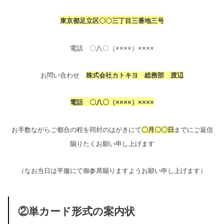
東京都足立区〇〇三丁目三番地三号
電話 〇八〇（××××）××××
お問い合わせ
株式会社カトキヨ 総務部 渡辺
電話 〇八〇（××××）××××
お手数ながらご都合の程を同封のはがきにて
〇月〇〇日
までにご返信
賜りたくお願い申し上げます
（なお当日は平服にて御参席賜りますようお願い申し上げます）
②単カード形式の案内状