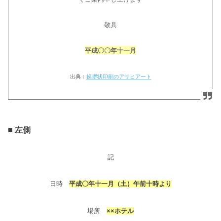
敬具
平成〇〇
年十一月
出典：
挨拶状印刷のアサヒアート
■ 左側
記
日時
平成〇年十一月
（土）午前十時より
場所
××ホテル