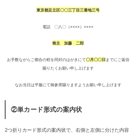
東京都足立区〇〇三丁目三番地三号
電話 〇八〇（××××）××××
喪主 加藤 二郎
お手数ながらご都合の程を同封のはがきにて
〇月〇〇日
までにご返信
賜りたくお願い申し上げます
なお当日は平服にて御参席賜りますようお願い申し上げます
②単カード形式の案内状
2つ折りカード形式の案内状で、右側と左側に分けた内容