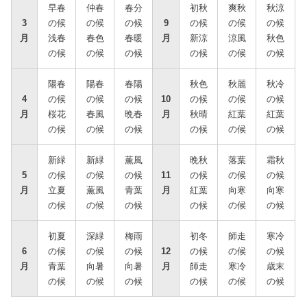
早春
仲春
春分
初秋
爽秋
秋涼
3
の候
の候
の候
9
の候
の候
の候
月
浅春
春色
春暖
月
新涼
涼風
秋色
の候
の候
の候
の候
の候
の候
陽春
陽春
春陽
秋色
秋麗
秋冷
4
の候
の候
の候
10
の候
の候
の候
月
桜花
春風
晩春
月
秋晴
紅葉
紅葉
の候
の候
の候
の候
の候
の候
新緑
新緑
薫風
晩秋
落葉
霜秋
5
の候
の候
の候
11
の候
の候
の候
月
立夏
薫風
青葉
月
紅葉
向寒
向寒
の候
の候
の候
の候
の候
の候
初夏
深緑
梅雨
初冬
師走
寒冷
6
の候
の候
の候
12
の候
の候
の候
月
青葉
向暑
向暑
月
師走
寒冷
歳末
の候
の候
の候
の候
の候
の候