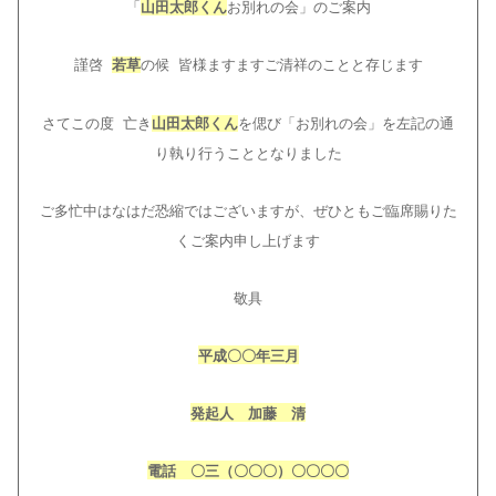
「
山田太郎くん
お別れの会」のご案内
謹啓
若草
の候 皆様ますますご清祥のことと存じます
さてこの度 亡き
山田太郎くん
を偲び「お別れの会」を左記の通
り執り行うこととなりました
ご多忙中はなはだ恐縮ではございますが、ぜひともご臨席賜りた
くご案内申し上げます
敬具
平成〇〇年三月
発起人 加藤 清
電話 〇三（〇〇〇）〇〇〇〇