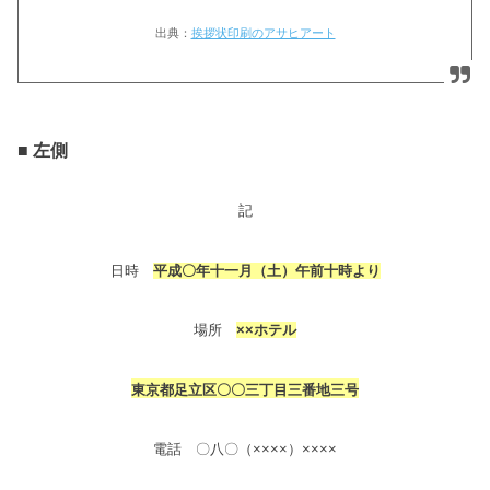
出典：
挨拶状印刷のアサヒアート
■ 左側
記
日時
平成〇年十一月
（土）午前十時より
場所
××ホテル
東京都足立区〇〇三丁目三番地三号
電話 〇八〇（××××）××××