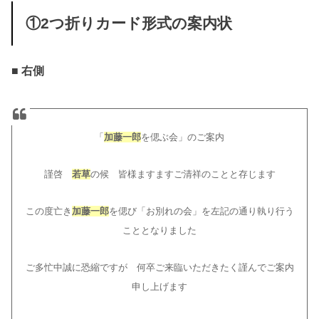
①2つ折りカード形式の案内状
■ 右側
「
加藤一郎
を偲ぶ会」のご案内
謹啓
若草
の候 皆様ますますご清祥のことと存じます
この度亡き
加藤一郎
を偲び「お別れの会」を左記の通り執り行う
こととなりました
ご多忙中誠に恐縮ですが 何卒ご来臨いただきたく謹んでご案内
申し上げます