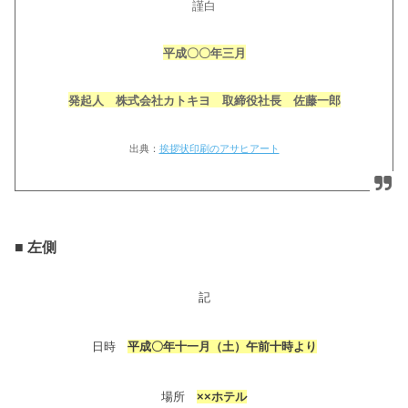
謹白
平成〇〇年三月
発起人 株式会社カトキヨ 取締役社長 佐藤一郎
出典：
挨拶状印刷のアサヒアート
■ 左側
記
日時
平成〇年十一月（土）午前十時より
場所
××ホテル